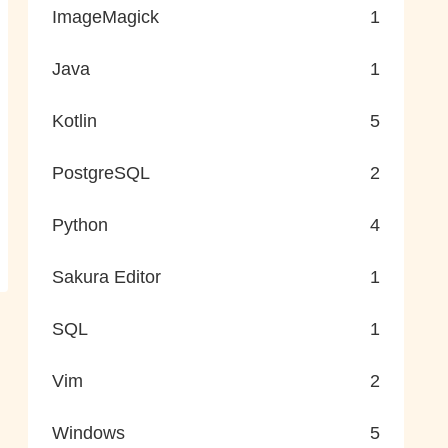
ImageMagick
1
Java
1
Kotlin
5
PostgreSQL
2
Python
4
Sakura Editor
1
SQL
1
Vim
2
Windows
5