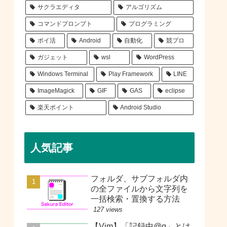
サクラエディタ
アルゴリズム
コマンドプロンプト
プログラミング
ポイ活
Android
自動化
競プロ
ガジェット
wsl
WordPress
Windows Terminal
Play Framework
LINE
ImageMagick
GIF
GAS
eclipse
楽天ポイント
Android Studio
人気記事
フォルダ、サブフォルダ内
の全ファイルから文字列を
一括検索・置換する方法
127 views
【Vim】「記録中@q」とは