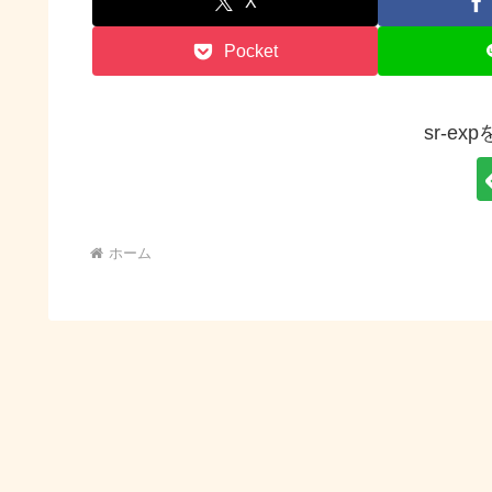
X
Pocket
sr-e
ホーム